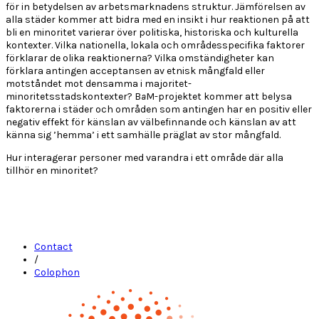
för in betydelsen av arbetsmarknadens struktur. Jämförelsen av
alla städer kommer att bidra med en insikt i hur reaktionen på att
bli en minoritet varierar över politiska, historiska och kulturella
kontexter. Vilka nationella, lokala och områdesspecifika faktorer
förklarar de olika reaktionerna? Vilka omständigheter kan
förklara antingen acceptansen av etnisk mångfald eller
motståndet mot densamma i majoritet-
minoritetsstadskontexter? B
a
M-projektet kommer att belysa
faktorerna i städer och områden som antingen har en positiv eller
negativ effekt för känslan av välbefinnande och känslan av att
känna sig ’hemma’ i ett samhälle präglat av stor mångfald.
Hur interagerar personer med varandra i ett område där alla
tillhör en minoritet?
Contact
/
Colophon