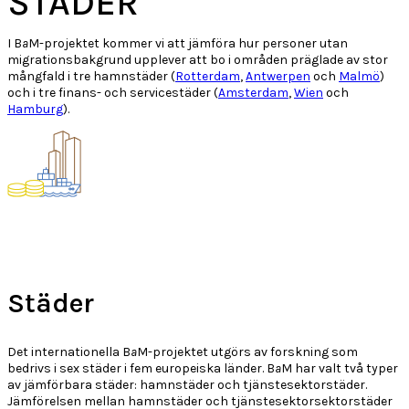
STÄDER
I B
a
M-projektet kommer vi att jämföra hur personer utan
migrationsbakgrund upplever att bo i områden präglade av stor
mångfald i tre hamnstäder (
Rotterdam
,
Antwerpen
och
Malmö
)
och i tre finans- och servicestäder (
Amsterdam
,
Wien
och
Hamburg
).
Städer
Det internationella B
a
M-projektet utgörs av forskning som
bedrivs i sex städer i fem europeiska länder. B
a
M har valt två typer
av jämförbara städer: hamnstäder och tjänstesektorstäder.
Jämförelsen mellan hamnstäder och tjänstesektorsektorstäder