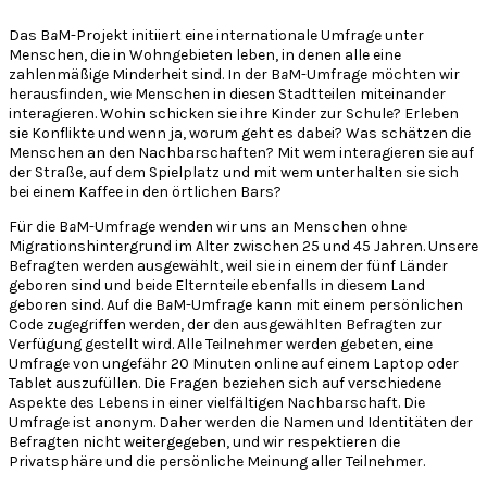
Das B
a
M-Projekt initiiert eine internationale Umfrage unter
Menschen, die in Wohngebieten leben, in denen alle eine
zahlenmäßige Minderheit sind. In der B
a
M-Umfrage möchten wir
herausfinden, wie Menschen in diesen Stadtteilen miteinander
interagieren. Wohin schicken sie ihre Kinder zur Schule? Erleben
sie Konflikte und wenn ja, worum geht es dabei? Was schätzen die
Menschen an den Nachbarschaften? Mit wem interagieren sie auf
der Straße, auf dem Spielplatz und mit wem unterhalten sie sich
bei einem Kaffee in den örtlichen Bars?
Für die B
a
M-Umfrage wenden wir uns an Menschen ohne
Migrationshintergrund im Alter zwischen 25 und 45 Jahren. Unsere
Befragten werden ausgewählt, weil sie in einem der fünf Länder
geboren sind und beide Elternteile ebenfalls in diesem Land
geboren sind. Auf die B
a
M-Umfrage kann mit einem persönlichen
Code zugegriffen werden, der den ausgewählten Befragten zur
Verfügung gestellt wird. Alle Teilnehmer werden gebeten, eine
Umfrage von ungefähr 20 Minuten online auf einem Laptop oder
Tablet auszufüllen. Die Fragen beziehen sich auf verschiedene
Aspekte des Lebens in einer vielfältigen Nachbarschaft. Die
Umfrage ist anonym. Daher werden die Namen und Identitäten der
Befragten nicht weitergegeben, und wir respektieren die
Privatsphäre und die persönliche Meinung aller Teilnehmer.